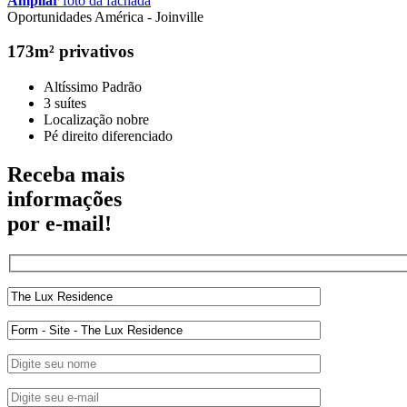
Ampliar
foto da fachada
Oportunidades
América - Joinville
173m² privativos
Altíssimo Padrão
3 suítes
Localização nobre
Pé direito diferenciado
Receba mais
informações
por e-mail!