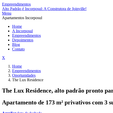
Empreendimentos
Alto Padrão é Incorposul: A Construtora de Joinville!
Menu
Apartamentos Incorposul
Home
A Incorposul
Empreendimentos
Depoimentos
Blog
Contato
X
Home
Empreendimentos
Oportunidades
The Lux Residence
The Lux Residence, alto padrão pronto p
Apartamento de 173 m² privativos com 3 su