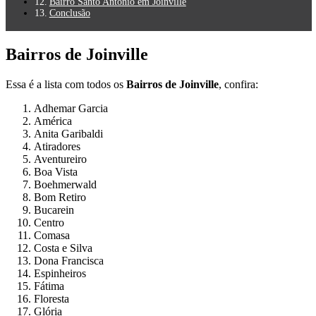
Bairro Santo Antônio em Joinville
Conclusão
Bairros de Joinville
Essa é a lista com todos os
Bairros de Joinville
, confira:
Adhemar Garcia
América
Anita Garibaldi
Atiradores
Aventureiro
Boa Vista
Boehmerwald
Bom Retiro
Bucarein
Centro
Comasa
Costa e Silva
Dona Francisca
Espinheiros
Fátima
Floresta
Glória