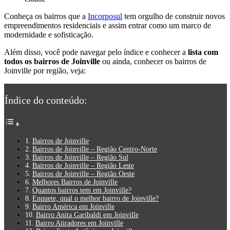
Conheça os bairros que a
Incorposul
tem orgulho de construir novos
empreendimentos residenciais e assim entrar como um marco de
modernidade e sofisticação.
Além disso, você pode navegar pelo índice e conhecer a
lista com
todos os bairros de Joinville
ou ainda, conhecer os bairros de
Joinville por região, veja:
Índice do conteúdo:
Bairros de Joinville
Bairros de Joinville – Região Centro-Norte
Bairros de Joinville – Região Sul
Bairros de Joinville – Região Leste
Bairros de Joinville – Região Oeste
Melhores Bairros de Joinville
Quantos bairros tem em Joinville?
Enquete, qual o melhor bairro de Joinville?
Bairro América em Joinville
Bairro Anita Garibaldi em Joinville
Bairro Atiradores em Joinville