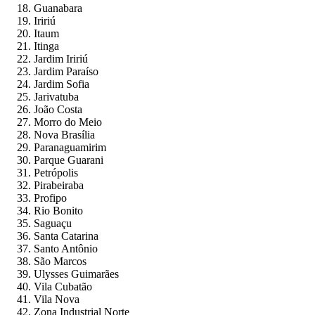
Guanabara
Iririú
Itaum
Itinga
Jardim Iririú
Jardim Paraíso
Jardim Sofia
Jarivatuba
João Costa
Morro do Meio
Nova Brasília
Paranaguamirim
Parque Guarani
Petrópolis
Pirabeiraba
Profipo
Rio Bonito
Saguaçu
Santa Catarina
Santo Antônio
São Marcos
Ulysses Guimarães
Vila Cubatão
Vila Nova
Zona Industrial Norte