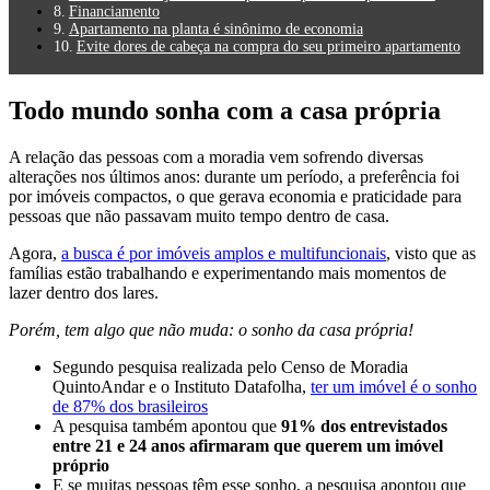
Financiamento
Apartamento na planta é sinônimo de economia
Evite dores de cabeça na compra do seu primeiro apartamento
Todo mundo sonha com a casa própria
A relação das pessoas com a moradia vem sofrendo diversas
alterações nos últimos anos: durante um período, a preferência foi
por imóveis compactos, o que gerava economia e praticidade para
pessoas que não passavam muito tempo dentro de casa.
Agora,
a busca é por imóveis amplos e multifuncionais
, visto que as
famílias estão trabalhando e experimentando mais momentos de
lazer dentro dos lares.
Porém, tem algo que não muda: o sonho da casa própria!
Segundo pesquisa realizada pelo Censo de Moradia
QuintoAndar e o Instituto Datafolha,
ter um imóvel é o sonho
de 87% dos brasileiros
A pesquisa também apontou que
91% dos entrevistados
entre 21 e 24 anos afirmaram que querem um imóvel
próprio
E se muitas pessoas têm esse sonho, a pesquisa apontou que