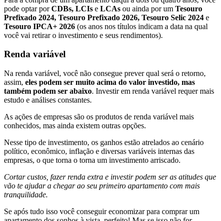
pode optar por
CDBs, LCIs
e
LCAs
ou ainda por um
Tesouro
Prefixado 2024, Tesouro Prefixado 2026, Tesouro Selic 2024
e
Tesouro IPCA+ 2026
(os anos nos títulos indicam a data na qual
você vai retirar o investimento e seus rendimentos).
Renda variável
Na renda variável, você não consegue prever qual será o retorno,
assim,
eles podem ser muito acima do valor investido, mas
também podem ser abaixo
. Investir em renda variável requer mais
estudo e análises constantes.
As ações de empresas são os produtos de renda variável mais
conhecidos, mas ainda existem outras opções.
Nesse tipo de investimento, os ganhos estão atrelados ao cenário
político, econômico, inflação e diversas variáveis internas das
empresas, o que torna o torna um investimento arriscado.
Cortar custos, fazer renda extra e investir podem ser as atitudes que
vão te ajudar a chegar ao seu primeiro apartamento com mais
tranquilidade.
Se após tudo isso você conseguir economizar para comprar um
apartamento dos sonhos à vista, perfeito! Mas se isso não for