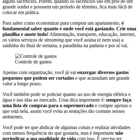
alguns sacrifícios. Porém, quando os sacrifícios são em prol de um
grande sonho e possuem um período de término, fica mais fácil de
colocar em prática.
Para saber como economizar para comprar um apartamento,
é
fundamental saber quanto e onde você está gastando. Crie uma
planilha e anote tudo!
Alimentação, transporte, educação, internet,
os vários serviços de
streaming
que você assina (e nem usa) a
saidinha do final de semana, a paradinha na padaria e por aí vai.
Controle de gastos
Apenas com organização, você já vai
enxergar diversos gastos
pequenos que podem ser cortados
e que acumulam um grande
valor a longo prazo.
Você também pode se policiar quanto ao uso de energia elétrica e
água e nas idas ao mercado. Uma dica importante é:
sempre faça
uma lista de compras para o supermercado
e compre apenas o
que está nela, assim você evita as tentações tão comuns nesses
ambientes.
Você pode ter que abdicar de algumas coisas e realizar atividades
com menos frequência do que gostaria, mas é importante
não
prejudicar a sua qualidade de vida
com isso. É preciso ter